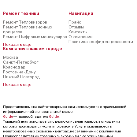
Ремонт техники
Навигация
Ремонт Тепловизоров
Прайс
Ремонт Тепловизионных
Отзывы
прицелов
Контакты
Ремонт Цифровых монокуляров
О компании
Политика конфиденциальности
Показать ещё
Компания в вашем городе
Москва
Санкт-Петербург
Краснодар
Ростов-на-Дону
Нижний Новгород
Показать ещё
Представленные на сайте товарные знаки используются с правомерной
информационной и описательной целью.
Guide
— правообладатель
Guide
.
Товарный знак используется с целью описания товаров, в отношении
которых производятся услуги по ремонту. Услуги оказываются в
неавторизованных сервисных центрах, не связанными с компаниями
Правообладателями товарных знаков и/или с ее официальными